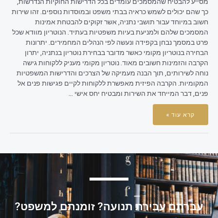
מסייע להבטיח שהמסמכים עומדים בכל הדרישות החוקיות הנדרשות,
כך שהם יכולים לשמש כראיה בבתי משפט ובמוסדות נוספים. זהו שירות
חשוב במיוחד עבור תושבי נתניה, אשר זקוקים להבטחת אמינות
המסמכים שלהם ולמניעת בעיות משפטיות בעתיד. הנוטריון מוודא שכל
פרט במסמך נבחן בקפידה ונעשה לפי הנהלים המחמירים. יתרונות
הבחירה בנוטריון מקומי כאשר מדובר בבחירת נוטריון בנתניה, יתרון
הקרבה והזמינות חשובים מאוד. נוטריון מקומי מעניק ללקוחות גישה
נוחה לשירותים, תוך הבנה מעמיקה של הצרכים והדרישות המשפטיות
המקומיות. הקרבה הפיזית מאפשרת ללקוחות לקיים פגישות פנים אל
פנים, דבר המייחד את השירות ומבטיח יחס אישי …
קרא עוד »
עברתם עבירת תנועה? זומנתם למשפט?