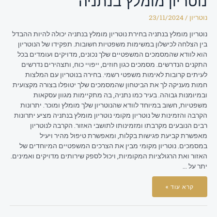
נוטריון מומלץ בנתניה
נוטריון
/
23/11/2024
נוטריון מומלץ בנתניה בחירת נוטריון מומלץ בנתניה יכולה להיות ההבדל
בין הצלחה לכישלון במשימות משפטיות חשובות. תפקידו של הנוטריון
הוא לוודא שהמסמכים המשפטיים שלך נכונים, מדויקים ועומדים בכל
התקנים הנדרשים. מסמכים כגון חוזים, ייפויי כוח, ותצהירים נדרשים
לעיתים קרובות לאימות משפטי רשמי. בחירה בנוטריון עם המלצות
חמות מעניקה לך את הביטחון שהמסמכים שלך יטופלו בצורה מקצועית
ובמיומנות גבוהה. בעיר כמו נתניה, בה מתקיימות מגוון עסקאות
משפטיות, חשוב במיוחד לוודא שהנוטריון שלך מומלץ ומוכר. יתרונות
הקרבה והזמינות של נוטריון מקומי נוטריון מומלץ בנתניה מציע יתרונות
רבים הנובעים מקרבתו ומזמינותו לתושבי האזור. הקרבה לנוטריון
מאפשרת קביעת פגישות בקלות, ומאפשרת טיפול מהיר ויעיל
במסמכים. נוטריון מקומי מבין את הצרכים המשפטיים המיוחדים של
האזור ואת הרגולציות המקומיות, ויכול לספק שירותים מדויקים ואמינים.
יתר על …
קרא עוד »